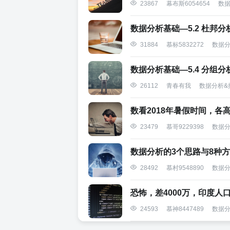
数据
23867
幕布斯6054654
数据分析基础—5.2 杜邦分
数据分
31884
慕标5832272
数据分析基础—5.4 分组分
数据分析&
26112
青春有我
数看2018年暑假时间，各
数据分
23479
慕哥9229398
数据分析的3个思路与8种
数据分
28492
慕村9548890
恐怖，差4000万，印度人
数据分
24593
慕神8447489