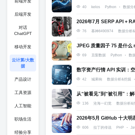
前端开发
Python
数据分
40
kelos
后端开发
2026年7月 SERP API + 
对话
数据分析
76
慕神8490974
ChatGPT
JPEG 质量因子 75 是什么 
移动开发
Python
数
69
丑梨数据
云计算/大数
据
数字资产行情 API 实训
产品设计
数据分析&挖掘
42
城果响
工具资源
从“被看见”到“被引用”：
数据分析&
136
沧海一幻觉
人工智能
2026年5月 GitHub
职场生活
PHP
Ja
606
拉丁的传说
经验分享