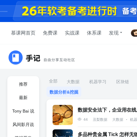
慕课网首页
免费课
实战课
体系课
发现
全部
大数据
机器学习
区块链
推荐
数据分析&挖掘
最新
数据安全法下，企业用在线
Tony Bai 说
大数据
机
44
丑梨数据
风间影月说
多品种贵金属 Tick 怎样