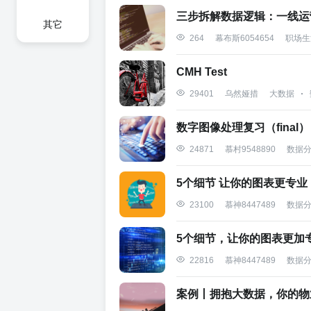
三步拆解数据逻辑：一线运
其它
职场生
264
幕布斯6054654
CMH Test
大数据
29401
乌然娅措
数字图像处理复习（final）
数据分
24871
慕村9548890
5个细节 让你的图表更专业
数据分
23100
慕神8447489
5个细节，让你的图表更加
数据分
22816
慕神8447489
案例丨拥抱大数据，你的物