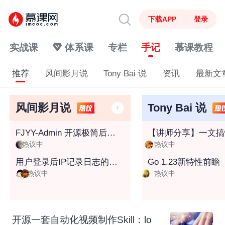
下载APP
登录
实战课
体系课
专栏
手记
慕课教程
推荐
风间影月说
Tony Bai 说
资讯
最新文
风间影月说
Tony Bai 说
FJYY-Admin 开源极简后台管理系统，快速构建前端项目，更适合后端开发小伙伴的前端框架~
热议中
热议中
用户登录后IP记录日志的六种实现方案探讨
Go 1.23新特性前瞻
热议中
热议中
开源一套自动化视频制作Skill：lo