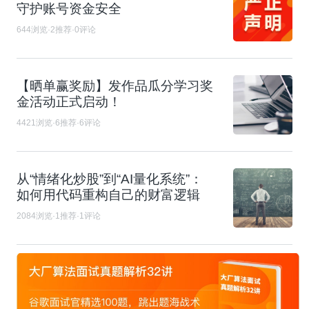
守护账号资金安全
644浏览·2推荐·0评论
【晒单赢奖励】发作品瓜分学习奖
金活动正式启动！
4421浏览·6推荐·6评论
从“情绪化炒股”到“AI量化系统”：
如何用代码重构自己的财富逻辑
2084浏览·1推荐·1评论