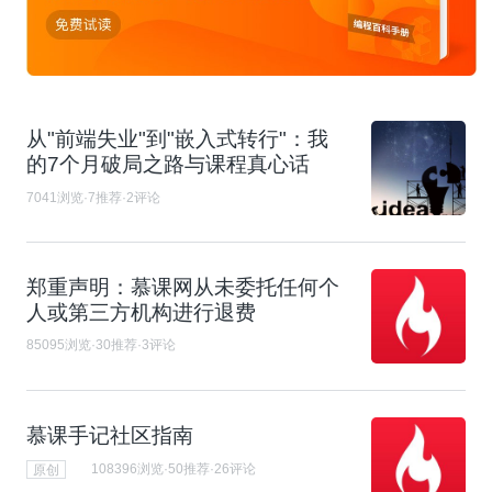
从"前端失业"到"嵌入式转行"：我
的7个月破局之路与课程真心话​
7041浏览·7推荐·2评论
郑重声明：慕课网从未委托任何个
人或第三方机构进行退费
85095浏览·30推荐·3评论
慕课手记社区指南
原创
108396浏览·50推荐·26评论