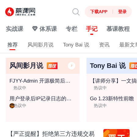
下载APP
登录
实战课
体系课
专栏
手记
慕课教程
推荐
风间影月说
Tony Bai 说
资讯
最新文
风间影月说
Tony Bai 说
FJYY-Admin 开源极简后台管理系统，快速构建前端项目，更适合后端开发小伙伴的前端框架~
热议中
热议中
用户登录后IP记录日志的六种实现方案探讨
Go 1.23新特性前瞻
热议中
热议中
【严正提醒】拒绝第三方违规交易