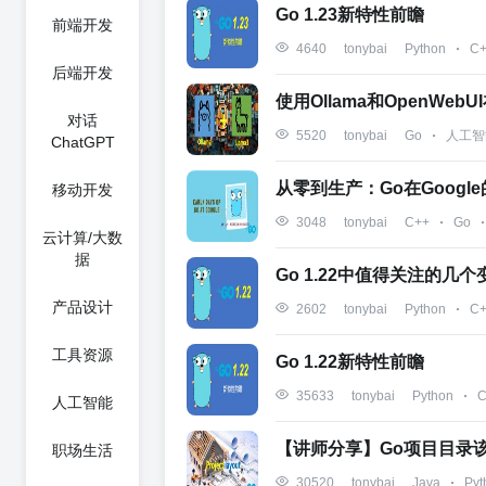
Go 1.23新特性前瞻
前端开发
Python
C
4640
tonybai
后端开发
使用Ollama和OpenWebUI
对话
Go
人工智
5520
tonybai
ChatGPT
从零到生产：Go在Googl
移动开发
C++
Go
3048
tonybai
云计算/大数
据
Go 1.22中值得关注的几个
产品设计
Python
C
2602
tonybai
工具资源
Go 1.22新特性前瞻
Python
C
35633
tonybai
人工智能
【讲师分享】Go项目目录
职场生活
Java
Pyt
30520
tonybai