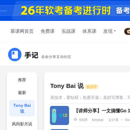
慕课网首页
免费课
实战课
体系课
发现
推荐
Tony Bai 说
热议中
最新
喜技术，爱钻研；热爱开源；喜好写博客，
Tony Bai
【讲师分享】一文搞懂Go 
说
云计算
Go
5928
tonybai
风间影月说