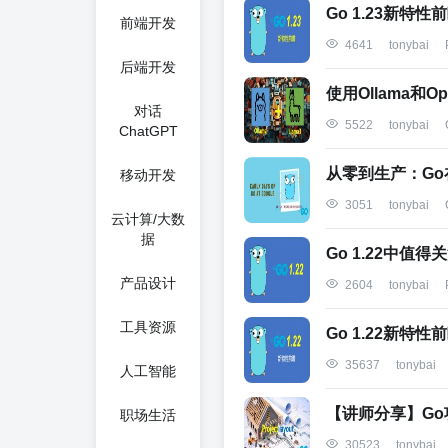
Go 1.23新特性
前端开发
4641
tonybai
后端开发
使用Ollama和Op
对话
5522
tonybai
ChatGPT
从零到生产：Go在
移动开发
3051
tonybai
云计算/大数
据
Go 1.22中值
产品设计
2604
tonybai
工具资源
Go 1.22新特性
35637
tonybai
人工智能
【讲师分享】G
职场生活
30523
tonybai