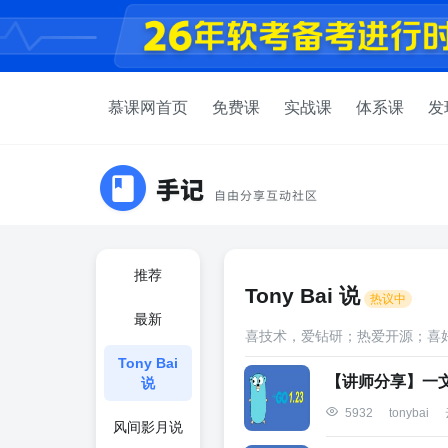
慕课网首页
免费课
实战课
体系课
发
推荐
Tony Bai 说
热议中
最新
喜技术，爱钻研；热爱开源；喜
Tony Bai
【讲师分享】一文
说
5932
tonybai
风间影月说