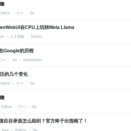
前瞻
Python
C++
Go
enWebUI在CPU上玩转Meta Llama
Go
人工智能
Docker
Google的历程
C++
Go
Kubernetes
得关注的几个变化
Python
C++
Go
前瞻
Python
C++
Go
o项目目录该怎么组织？官方终于出指南了！
Java
Python
Go