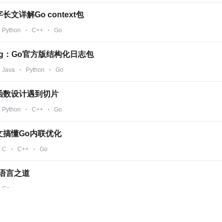
文详解Go context包
Python
C++
Go
og：Go官方版结构化日志包
Java
Python
Go
函数设计遇到切片
Python
C++
Go
文搞懂Go内联优化
C
C++
Go
语言之道
Go
洞扫描终于出官方方案了！