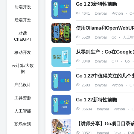
Go 1.23新特性前瞻
前端开发
Python
C
4641
tonybai
后端开发
使用Ollama和OpenWebUI
对话
Go
人工智
5520
tonybai
ChatGPT
从零到生产：Go在Googl
移动开发
C++
Go
3049
tonybai
云计算/大数
据
Go 1.22中值得关注的几个
产品设计
Python
C
2603
tonybai
工具资源
Go 1.22新特性前瞻
Python
C
35634
tonybai
人工智能
【讲师分享】Go项目目录
职场生活
Java
Pyt
30521
tonybai