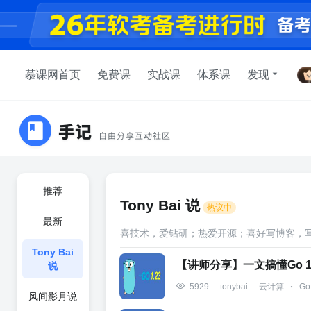
慕课网首页
免费课
实战课
体系课
发现
推荐
Tony Bai 说
热议中
最新
喜技术，爱钻研；热爱开源；喜好写博客，
Tony Bai
【讲师分享】一文搞懂Go 
说
云计算
Go
5929
tonybai
风间影月说