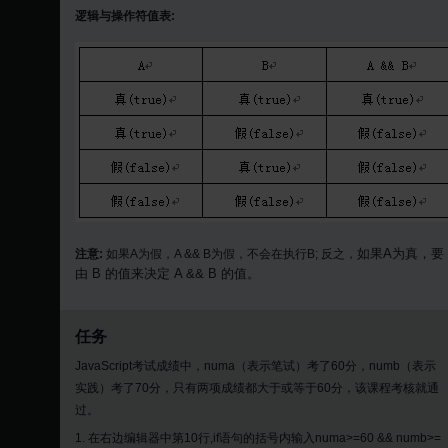
逻辑与操作符值表:
如果A为真，要
注意:
如果A为假，A && B为假，不会在执行B; 反之，
由 B 的值来决定 A && B 的值。
任务
JavaScript考试成绩中，numa（表示笔试）考了60分，numb（表示
实践）考了70分，只有两项成绩都大于或等于60分，该课程考核就通
过。
1. 在右边编辑器中第10行,if语句的括号内输入numa>=60 && numb>=