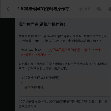
代码语言
2-9 我与你同在(逻辑与操作符）
收藏
我与你同在(逻辑与操作符）
数学里面的“a>b”，在JavaScript中还表示为a>b；数学中的“b大于a，
b小于c”是“a<b<c”，那么在JavaScript中可以用&&表示，如下：
b>a && b<c    
//“&&”是并且的意思, 读法"b大于
a"并且" b小于c "
好比我们参加高考时,在进入考场前,必须出示准考证和身份证,两者缺一
不可，否则不能参加考试，表示如下:
if(
有准考证
 &&
有身份证
}
“&&”是逻辑与操作符，只有“&&”两边值同时满足(同时为真)，整个表
达式值才为真。