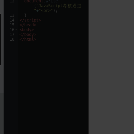
12
document
.
write
(
"JavaScript
考
核
通
过
！
"
+
"<br>"
)
;
13
}
14
</
script
>
15
</
head
>
16
<
body
>
17
</
body
>
18
</
html
>