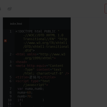
index.html
1
<!
DOCTYPE
html
PUBLIC
"
-//W3C//DTD XHTML 1.0 
Transitional//EN"
"http
://www.w3.org/TR/xhtml1
/DTD/xhtml1-transitional
.dtd"
>
2
<
html
xmlns
=
"http://www.w3
.org/1999/xhtml"
>
3
<
head
>
4
<
meta
http-equiv
=
"Content
-Type"
content
=
"text
/html; charset=utf-8"
/>
5
<
title
>
逻
辑
与
</
title
>
6
<
script
type
=
"text
/javascript"
>
7
var
numa
,
numb
;
8
numa
=
60
;
9
numb
=
70
;
10
if
(
)
11
{