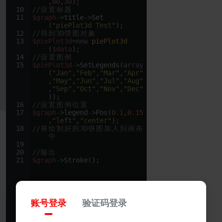
    ,
80
,
30
)
;
10
//
设
置
标
题
11
$graph
->
title
->
Set
(
"piePlot3d Test"
)
;
12
//
得
到
3D
饼
图
对
象
13
$piePlot3d
=
new
piePlot3d
(
$data
)
;
14
//
设
置
图
例
15
$piePlot3d
->
SetLegends
(
array
(
"Jan"
,
"Feb"
,
"Mar"
,
"Apr"
    ,
"May"
,
"Jun"
,
"Jul"
,
"Aug"
    ,
"Sep"
,
"Oct"
,
"Nov"
,
"Dec"
))
;
16
//
设
置
图
例
位
置
17
$graph
->
legend
->
Pos
(
0.1
,
0.15
    ,
"left"
,
"center"
)
;
18
//
将
绘
制
好
的
3D
饼
图
加
入
到
画
布
中
19
20
//
输
出
21
$graph
->
Stroke
(
)
;
账号登录
验证码登录