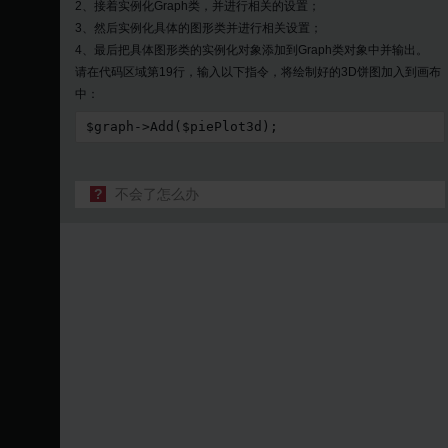
2、接着实例化Graph类，并进行相关的设置；
3、然后实例化具体的图形类并进行相关设置；
4、最后把具体图形类的实例化对象添加到Graph类对象中并输出。
请在代码区域第19行，输入以下指令，将绘制好的3D饼图加入到画布
中：
$graph->Add($piePlot3d);
?
不会了怎么办