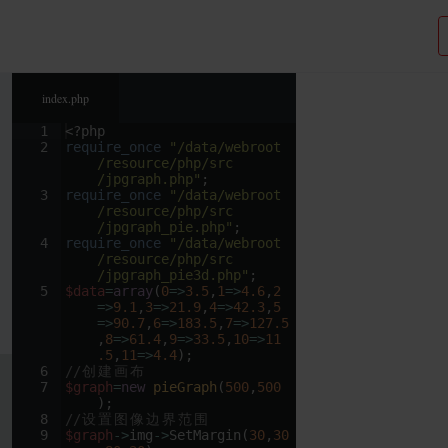
index.php
1
<?php
2
require_once
"/data/webroot
/resource/php/src
/jpgraph.php"
;
3
require_once
"/data/webroot
/resource/php/src
/jpgraph_pie.php"
;
4
require_once
"/data/webroot
/resource/php/src
/jpgraph_pie3d.php"
;
5
$data
=
array
(
0
=>
3.5
,
1
=>
4.6
,
2
=>
9.1
,
3
=>
21.9
,
4
=>
42.3
,
5
=>
90.7
,
6
=>
183.5
,
7
=>
127.5
    ,
8
=>
61.4
,
9
=>
33.5
,
10
=>
11
.5
,
11
=>
4.4
)
;
6
//
创
建
画
布
7
$graph
=
new
pieGraph
(
500
,
500
)
;
8
//
设
置
图
像
边
界
范
围
9
$graph
->
img
->
SetMargin
(
30
,
30