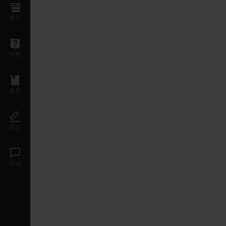
章节
问答
课签
笔记
评论