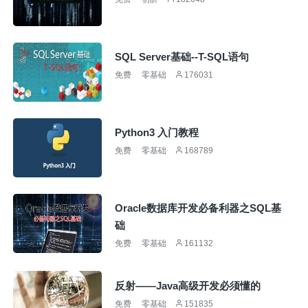
SQL Server基础--T-SQL语句
免费
零基础
176031
Python3 入门教程
免费
零基础
168789
Oracle数据库开发必备利器之SQL基
础
免费
零基础
161132
反射——Java高级开发必须懂的
免费
零基础
151835