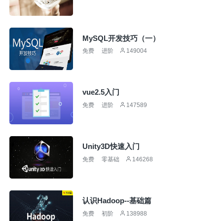
MySQL开发技巧（一）
免费
进阶
149004
vue2.5入门
免费
进阶
147589
Unity3D快速入门
免费
零基础
146268
认识Hadoop--基础篇
免费
初阶
138988