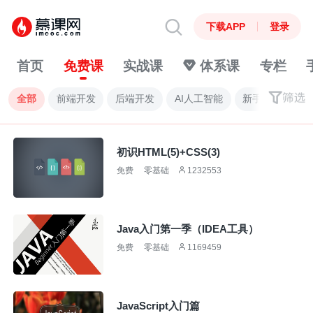
下载APP
登录
首页
免费课
实战课
体系课
专栏
全部
前端开发
后端开发
AI人工智能
新手课程
计
初识HTML(5)+CSS(3)
免费
零基础
1232553
Java入门第一季（IDEA工具）
免费
零基础
1169459
JavaScript入门篇