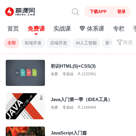
下载APP
登录
首页
免费课
实战课
体系课
专栏
全部
前端开发
后端开发
AI人工智能
新手课程
计
初识HTML(5)+CSS(3)
免费
零基础
1232561
Java入门第一季（IDEA工具）
免费
零基础
1169464
JavaScript入门篇