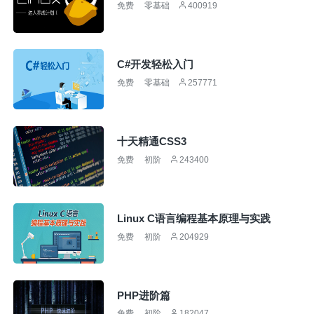
免费
零基础
400919
C#开发轻松入门
免费
零基础
257771
十天精通CSS3
免费
初阶
243400
Linux C语言编程基本原理与实践
免费
初阶
204929
PHP进阶篇
免费
初阶
182047