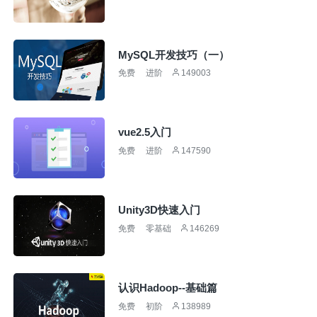
MySQL开发技巧（一）
免费
进阶
149003
vue2.5入门
免费
进阶
147590
Unity3D快速入门
免费
零基础
146269
认识Hadoop--基础篇
免费
初阶
138989