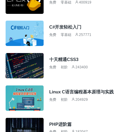
免费
零基础
400919
C#开发轻松入门
免费
零基础
257771
十天精通CSS3
免费
初阶
243400
Linux C语言编程基本原理与实践
免费
初阶
204929
PHP进阶篇
免费
初阶
182047