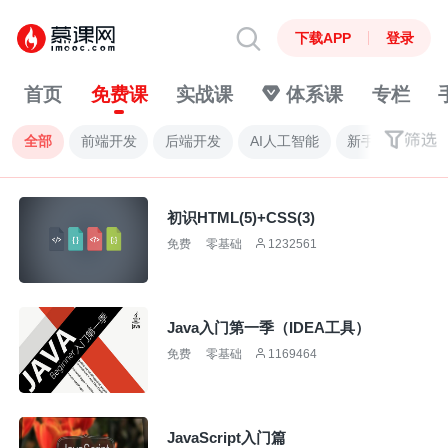
下载APP
登录
首页
免费课
实战课
体系课
专栏
全部
前端开发
后端开发
AI人工智能
新手课程
计
初识HTML(5)+CSS(3)
免费
零基础
1232561
Java入门第一季（IDEA工具）
免费
零基础
1169464
JavaScript入门篇