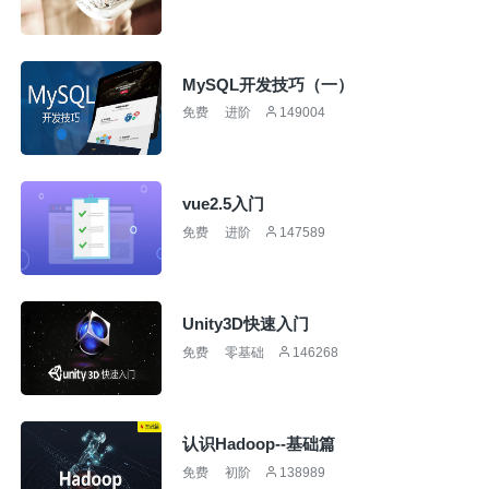
MySQL开发技巧（一）
免费
进阶
149004
vue2.5入门
免费
进阶
147589
Unity3D快速入门
免费
零基础
146268
认识Hadoop--基础篇
免费
初阶
138989