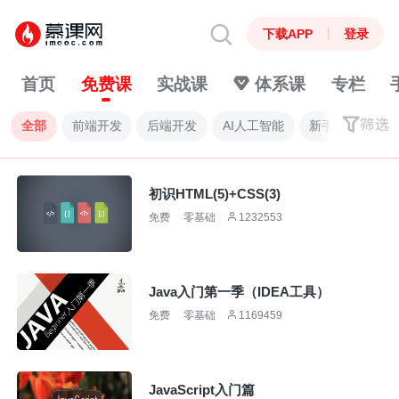
下载APP
登录
首页
免费课
实战课
体系课
专栏
全部
前端开发
后端开发
AI人工智能
新手课程
计
初识HTML(5)+CSS(3)
免费
零基础
1232553
Java入门第一季（IDEA工具）
免费
零基础
1169459
JavaScript入门篇