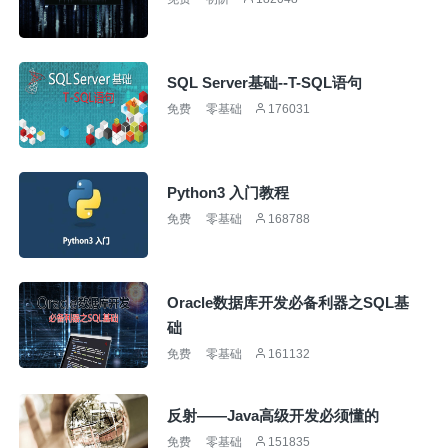
SQL Server基础--T-SQL语句
免费
零基础
176031
Python3 入门教程
免费
零基础
168788
Oracle数据库开发必备利器之SQL基
础
免费
零基础
161132
反射——Java高级开发必须懂的
免费
零基础
151835