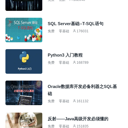
SQL Server基础--T-SQL语句
免费
零基础
176031
Python3 入门教程
免费
零基础
168789
Oracle数据库开发必备利器之SQL基
础
免费
零基础
161132
反射——Java高级开发必须懂的
免费
零基础
151835