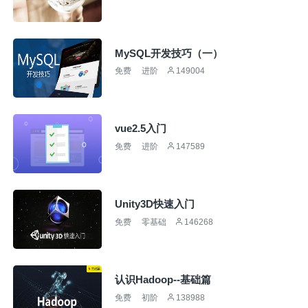
MySQL开发技巧（一）
免费
进阶
149004
vue2.5入门
免费
进阶
147589
Unity3D快速入门
免费
零基础
146268
认识Hadoop--基础篇
免费
初阶
138988