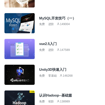
MySQL开发技巧（一）
免费
进阶
149004
vue2.5入门
免费
进阶
147589
Unity3D快速入门
免费
零基础
146268
认识Hadoop--基础篇
免费
初阶
138989