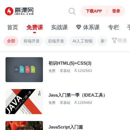
下载APP
登录
首页
免费课
实战课
体系课
专栏
全部
前端开发
后端开发
AI人工智能
新手课程
计
初识HTML(5)+CSS(3)
免费
零基础
1232563
Java入门第一季（IDEA工具）
免费
零基础
1169464
JavaScript入门篇