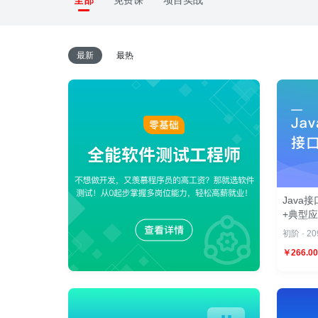
全部
免费课
项目实战
最新
最热
Jav
+典型
初阶 · 2
￥266.00