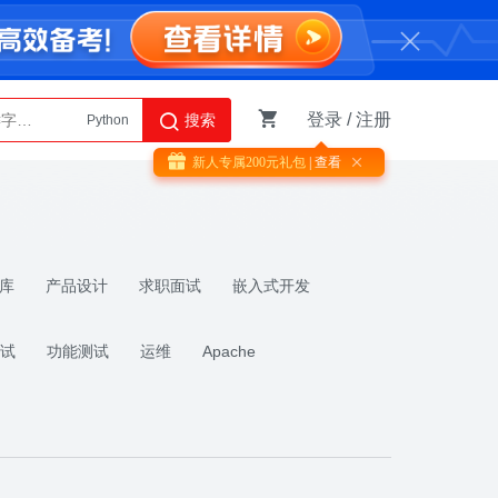
登录
/
注册
搜索
Python
AI智能体
新人专属
200
元礼包
| 查看

库
产品设计
求职面试
嵌入式开发
试
功能测试
运维
Apache