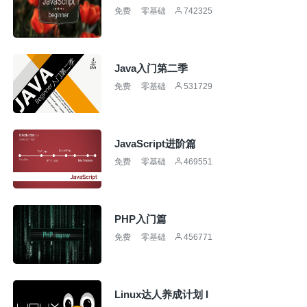
免费
零基础
742325
Java入门第二季
免费
零基础
531729
JavaScript进阶篇
免费
零基础
469551
PHP入门篇
免费
零基础
456771
Linux达人养成计划 I