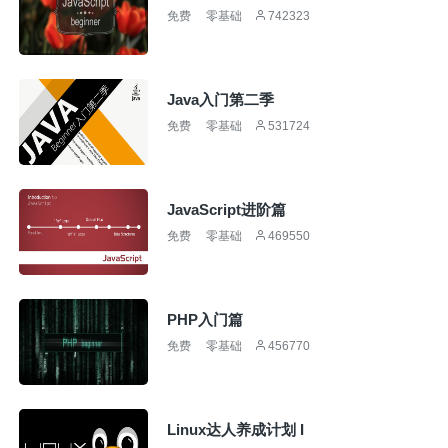
免费
零基础
742323
Java入门第二季
免费
零基础
531724
JavaScript进阶篇
免费
零基础
469550
PHP入门篇
免费
零基础
456770
Linux达人养成计划 I