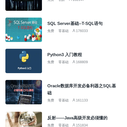
SQL Server基础--T-SQL语句
免费
零基础
176033
Python3 入门教程
免费
零基础
168809
Oracle数据库开发必备利器之SQL基
础
免费
零基础
161133
反射——Java高级开发必须懂的
免费
零基础
151834