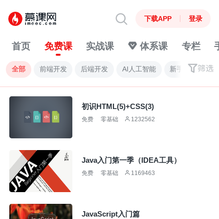
下载APP
登录
首页
免费课
实战课
体系课
专栏
全部
前端开发
后端开发
AI人工智能
新手课程
计
初识HTML(5)+CSS(3)
免费
零基础
1232562
Java入门第一季（IDEA工具）
免费
零基础
1169463
JavaScript入门篇