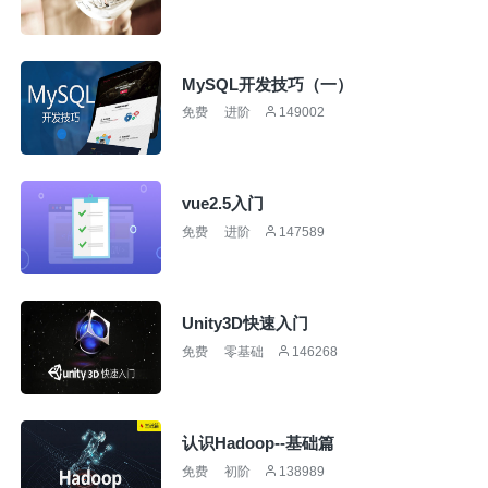
MySQL开发技巧（一）
免费
进阶
149002
vue2.5入门
免费
进阶
147589
Unity3D快速入门
免费
零基础
146268
认识Hadoop--基础篇
免费
初阶
138989