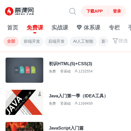
下载APP
登录
首页
免费课
实战课
体系课
专栏
全部
前端开发
后端开发
AI人工智能
新手课程
计
初识HTML(5)+CSS(3)
免费
零基础
1232554
Java入门第一季（IDEA工具）
免费
零基础
1169459
JavaScript入门篇