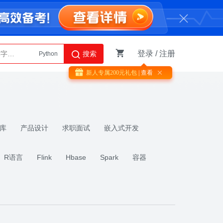
登录
/
注册
搜索
Python
AI智能体
新人专属
200
元礼包
| 查看

库
产品设计
求职面试
嵌入式开发
R语言
Flink
Hbase
Spark
容器