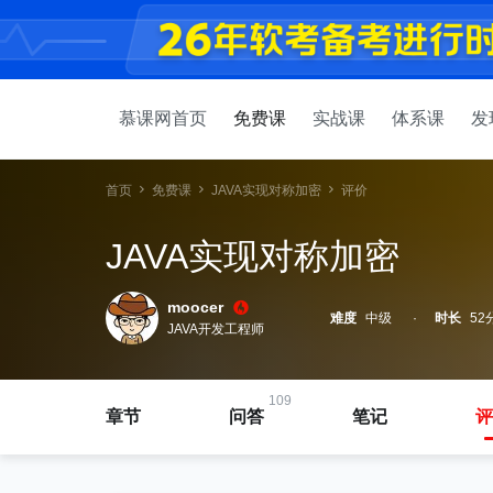
慕课网首页
免费课
实战课
体系课
发
首页
免费课
JAVA实现对称加密
评价
JAVA实现对称加密
moocer
难度
中级
时长
52
JAVA开发工程师
109
章节
问答
笔记
评