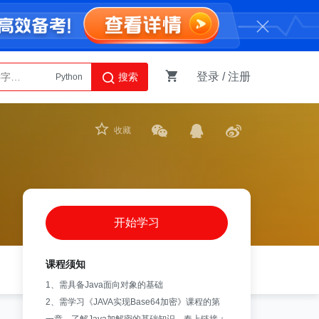
登录
/
注册
搜索
Python
AI智能体
收藏
开始学习
课程须知
1、需具备Java面向对象的基础
2、需学习《JAVA实现Base64加密》课程的第