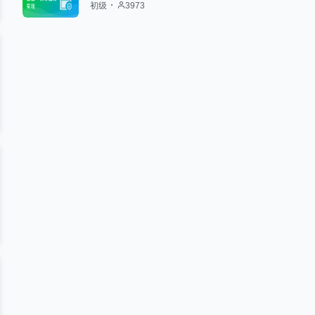
初级
3973