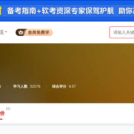
现
分
学习人数
32078
综合评分
9.67
58
价