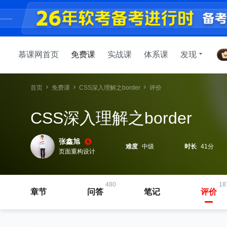
慕课网首页
免费课
实战课
体系课
发现
首页
免费课
CSS深入理解之border
评价
CSS深入理解之border
张鑫旭
难度
中级
时长
41分
页面重构设计
480
18
章节
问答
笔记
评价