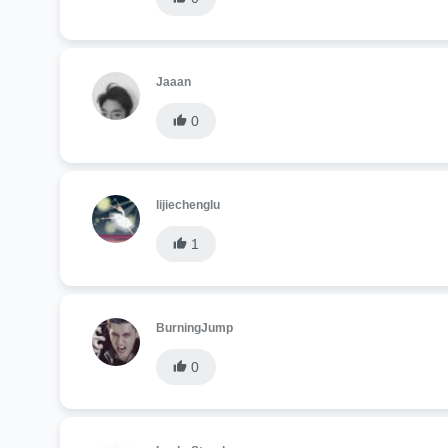
Jaaan
0
lijiechenglu
1
BurningJump
0