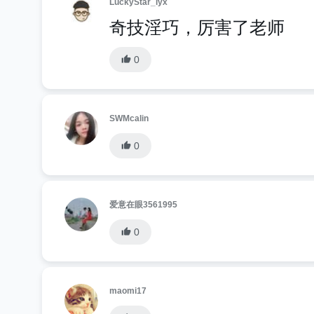
LuckyStar_lyx
奇技淫巧，厉害了老师
0
SWMcalin
0
爱意在眼3561995
0
maomi17