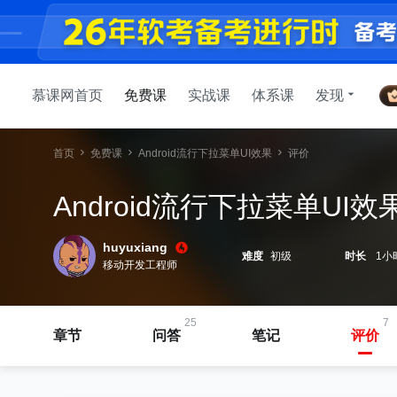
慕课网首页
免费课
实战课
体系课
发现
首页
免费课
Android流行下拉菜单UI效果
评价
Android流行下拉菜单UI效
huyuxiang
难度
初级
时长
1小
移动开发工程师
25
7
章节
问答
笔记
评价