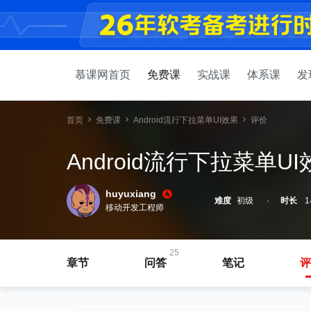
慕课网首页
免费课
实战课
体系课
发
首页
免费课
Android流行下拉菜单UI效果
评价
Android流行下拉菜单U
huyuxiang
难度
初级
时长
1
移动开发工程师
25
章节
问答
笔记
评