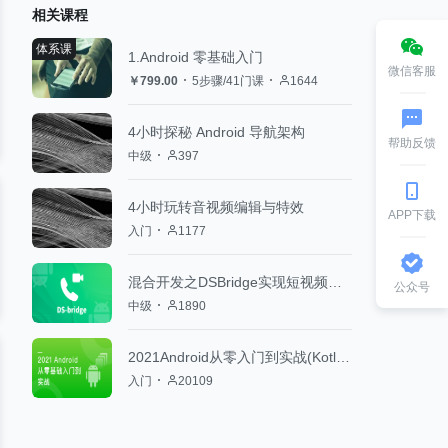
相关课程
体系课
1.Android 零基础入门
微信客服
￥799.00
5步骤/41门课
1644
4小时探秘 Android 导航架构
帮助反馈
中级
397
4小时玩转音视频编辑与特效
APP下载
入门
1177
混合开发之DSBridge实现短视频通信
公众号
中级
1890
2021Android从零入门到实战(Kotlin版)
入门
20109