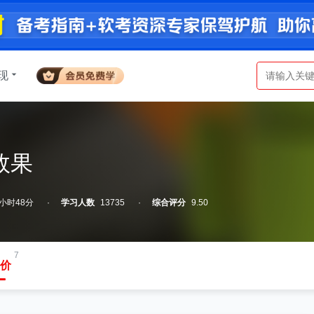
现
I效果
小时48分
学习人数
13735
综合评分
9.50
7
价