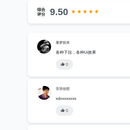
9.50
综合
评分
慕梦前来
各种下拉，各种Ui效果
0
安浪创想
xdxxxxxxxs
0