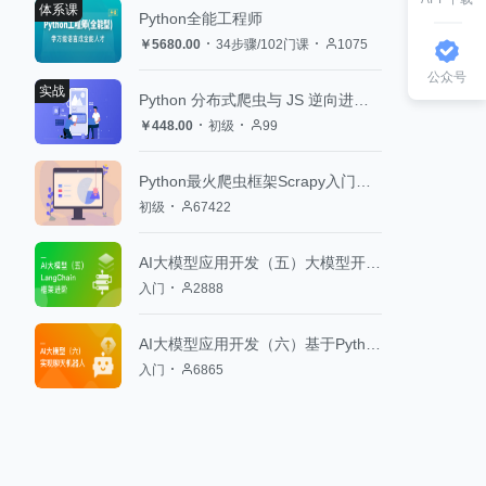
体系课
Python全能工程师
￥5680.00
34步骤/102门课
1075
公众号
实战
Python 分布式爬虫与 JS 逆向进阶实战
￥448.00
初级
99
Python最火爬虫框架Scrapy入门与实践
初级
67422
AI大模型应用开发（五）大模型开发框架LangChain进阶
入门
2888
AI大模型应用开发（六）基于Python实现聊天机器人
入门
6865