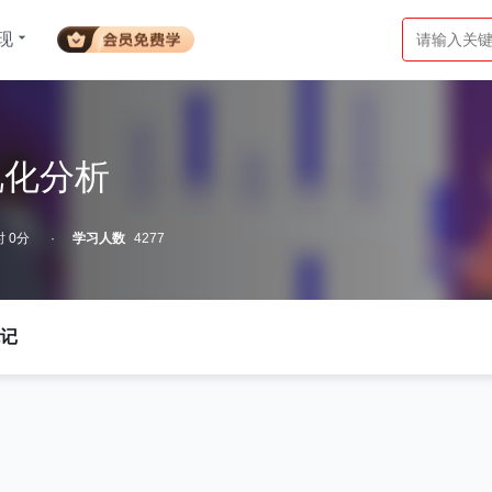
现
视化分析
 0分
学习人数
4277
记