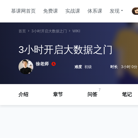
慕课网首页
免费课
实战课
体系课
发现
首页
3小时开启大数据之门
WIKI
3小时开启大数据之门
徐老师
难度
初级
时长
3小时 0分
7
介绍
章节
问答
笔记