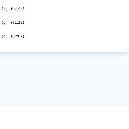
） (07:42)
） (11:11)
） (02:02)
系我们
讲师招募
帮助中心
意见反馈
代码托管