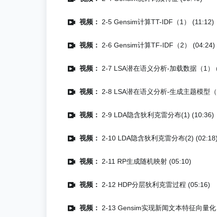
视频：
2-5 Gensim计算TT-IDF（1） (11:12)
视频：
2-6 Gensim计算TF-IDF（2） (04:24)
视频：
2-7 LSA潜在语义分析-加载数据（1） (0
视频：
2-8 LSA潜在语义分析-生成主题模型（2）
视频：
2-9 LDA隐含狄利克雷分布(1) (10:36)
视频：
2-10 LDA隐含狄利克雷分布(2) (02:18
视频：
2-11 RP生成随机映射 (05:10)
视频：
2-12 HDP分层狄利克雷过程 (05:16)
视频：
2-13 Gensim实现新闻文本特征向量化（1