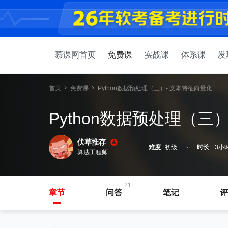
慕课网首页
免费课
实战课
体系课
发
首页
免费课
Python数据预处理（三）- 文本特征向量化
Python数据预处理（三
伏草惟存
难度
初级
时长
3小
算法工程师
21
章节
问答
笔记
评