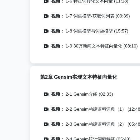
视频：
1-6 特征词转化文本向量 (11:18)
视频：
1-7 词集模型-获取词列表 (09:39)
视频：
1-8 词集模型与词袋模型 (15:57)
视频：
1-9 30万新闻文本特征向量化 (08:10)
第2章 Gensim实现文本特征向量化
视频：
2-1 Gensim介绍 (02:33)
视频：
2-2 Gensim构建语料词典（1） (12:48
视频：
2-3 Gensim构建语料词典（2） (05:48
视频：
2-4 Gensim统计词频特征 (05:49)