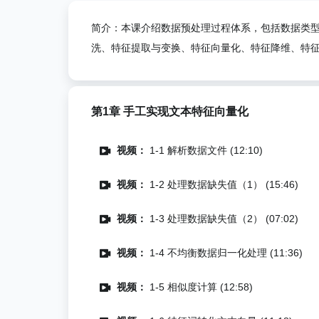
简介：本课介绍数据预处理过程体系，包括数据类
洗、特征提取与变换、特征向量化、特征降维、特征选
第1章 手工实现文本特征向量化
视频：
1-1 解析数据文件 (12:10)
视频：
1-2 处理数据缺失值（1） (15:46)
视频：
1-3 处理数据缺失值（2） (07:02)
视频：
1-4 不均衡数据归一化处理 (11:36)
视频：
1-5 相似度计算 (12:58)