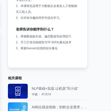
专业的学生。
2、本课程也适用于大数据从业者及人工智能相
关工程人员。
老师告诉你能学到什么？
1、掌握数据缺失值、偏态数据等处理技巧
2、手工打造词袋模型与TF-IDF向量化技术
3、掌握Gensim实现特征向量化
相关课程
NLP基础+实战 让机器“写小说”
中级
7574
AI岗位就业指南：剖析企业需求，展现个人优势