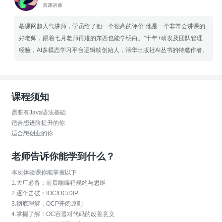
慕课讲师
慕课网超人气讲师，学员给了他一个很高的评价“他是一个非常会讲课的
好老师，跟着七月老师再难的东西也能学明白。"十年+研发及团队管理
经验，AI多模态学习平台逻辑帧创始人，清华出版社AI丛书的特邀作者。
课程须知
需要有Java语法基础
适合想进阶提升的你
适合想创业的你
老师告诉你能学到什么？
本次体验课你能掌握以下
1.大厂必备：前后端编程规约与思维
2.逐个击破：IOC/DC/DIP
3.彻底理解：OCP开闭原则
4.掌握了解：OC容器对代码的改善意义