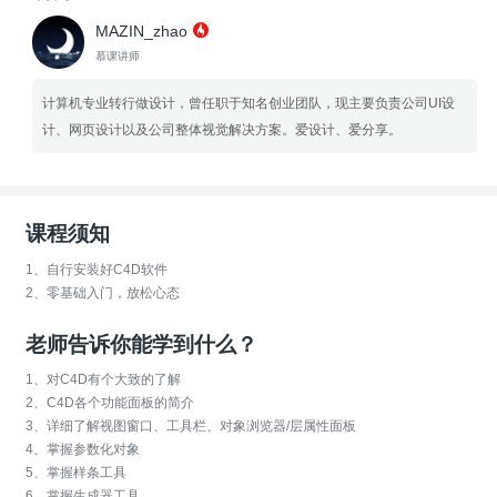
MAZIN_zhao
慕课讲师
计算机专业转行做设计，曾任职于知名创业团队，现主要负责公司UI设
计、网页设计以及公司整体视觉解决方案。爱设计、爱分享。
课程须知
1、自行安装好C4D软件
2、零基础入门，放松心态
老师告诉你能学到什么？
1、对C4D有个大致的了解
2、C4D各个功能面板的简介
3、详细了解视图窗口、工具栏、对象浏览器/层属性面板
4、掌握参数化对象
5、掌握样条工具
6、掌握生成器工具