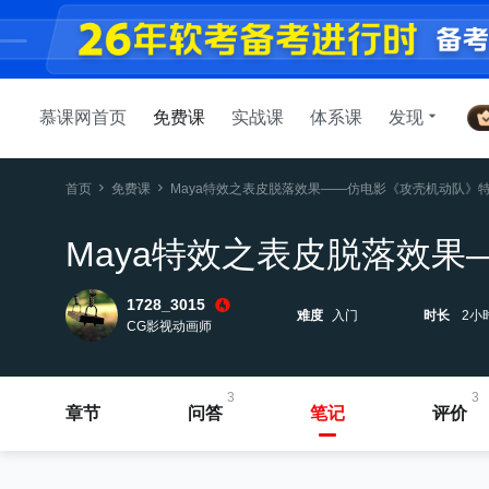
慕课网首页
免费课
实战课
体系课
发现
首页
免费课
Maya特效之表皮脱落效果——仿电影《攻壳机动队》特
Maya特效之表皮脱落效果
1728_3015
难度
入门
时长
2小
CG影视动画师
3
3
章节
问答
笔记
评价