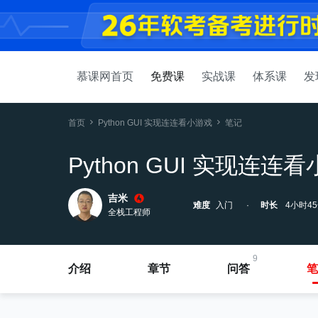
慕课网首页
免费课
实战课
体系课
发
首页
Python GUI 实现连连看小游戏
笔记
Python GUI 实现连连
吉米
难度
入门
时长
4小时4
全栈工程师
9
介绍
章节
问答
笔