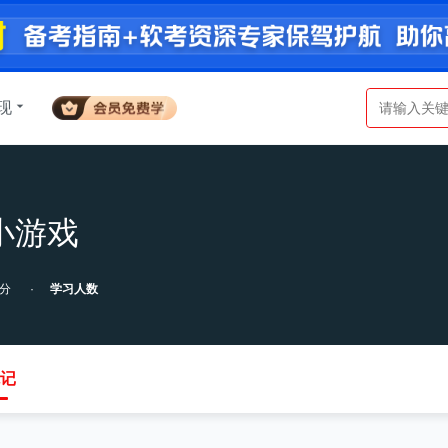
现
看小游戏
5分
学习人数
记