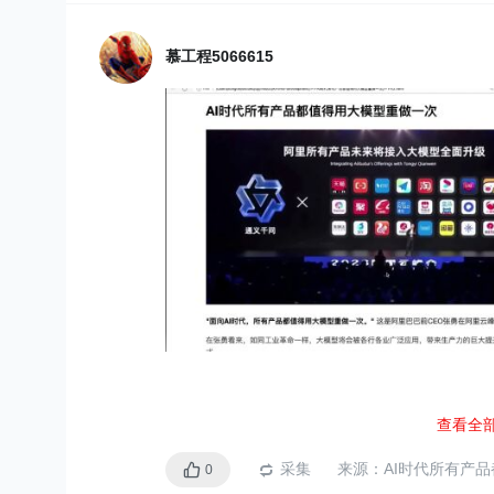
1、情感分析：判断一段
慕工程5066615
负面。
2、问答系统：给定一个
本，BERT可以帮助找到
3、命名实体识别（NER
实体，如人名、地点、组
GPT（Generatice Pretra
出，是一种基于Transform
与BERT不同，GPT使用
码器
。它在处理文本时主
查看全
ali
文
，这使得GPT在
生成连
采集
来源：
AI时代所有产
0