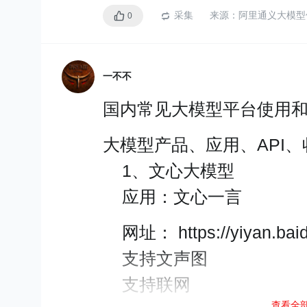
通义万相 ：文生图
采集
来源：
阿里通义大模型
0
5、腾讯--腾讯混元大模型
应用：腾讯混元助手
优势：图生文
一不不
国内常见大模型平台使用
大模型产品、应用、API
6、华为--盘古大模型
1、文心大模型
应用：文心一言
网址： https://yiyan.baid
支持文声图
支持联网
查看全