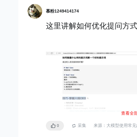
Transformers）和GPT（Gene
慕粉1249414174
s）
这里讲解如何优化提问方
都是基于Transformer
BERT（Bidirectional Enco
m Transformers）
是由Go
种
预训练语言表示模型
。
ormer编码器
。这意味着B
同时考虑这个单词前面和
上下文理解
使得BERT在
理
查看全
BERT非常适合用于理解
采集
来源：
大模型使用常见
0
务。比如：