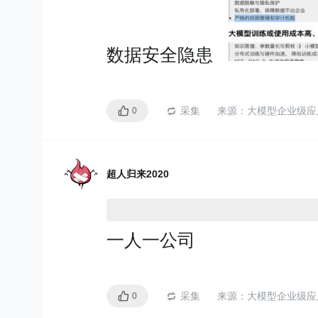
预训练语言模型（Pre-trained
M）
,这些模型通常在
大规
数据安全隐患
任务
，
学习
词汇、短语、
知识
。通过这种预训练，
特征
，然后可以在特定任
采集
来源：
大模型企业级应
0
g）
,以适应特定的应用场
Transformer
超人归来2020
1、自注意力机制
2、并行化能力
一人一公司
大语言模型（Large Langua
模型（大模型）是指那些
采集
来源：
大模型企业级应
0
集上训练的语言模型
。
这