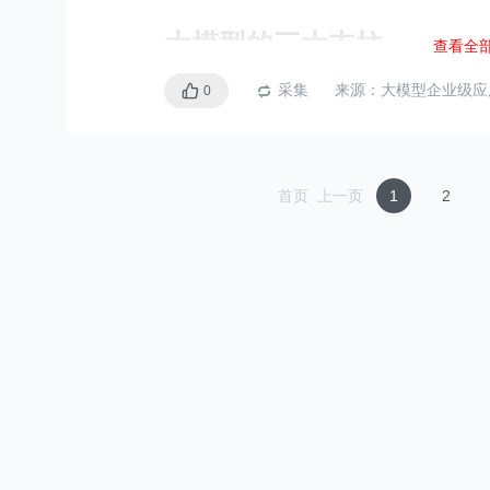
大模型的三大支柱
查看全
算力、数据、算法
采集
来源：
大模型企业级应
0
什么是prompt?
Prompt Engineering
首页
上一页
1
2
通过prompt可以使用
大模型企业级应用场景挑
prompt技巧
1、缺乏
行业深度
1、描述问题要具体
2、
数据安全
隐患
数据脱敏与隐私保护
私有化部署，保障数据
严格的权限管理和审计
3、大模型训练或使用成