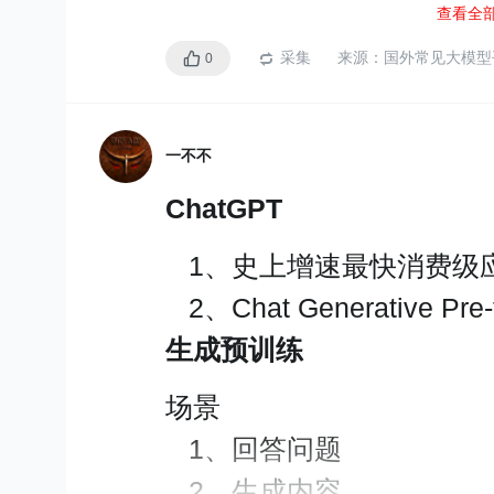
查看全
应用：LLaMA(Large Langua
采集
来源：
国外常见大模型
0
开源、免费地用于研究和
LLaMA2官方网站：https://ai
一不不
LLaMA2聊天体验：https://ww
ChatGPT
4、Google
1、史上增速最快消费级
2、Chat Generative Pre-t
应用：Bard
生成预训练
获取
实时
数据，能够有效从G
场景
以对网页进行摘要。与Goo
1、回答问题
2、生成内容