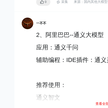
后，可以通过迁移学习的
讯飞星火认知大模型
采集
来源：
国内其他大模型平
0
a.配置内部代理，屏蔽
应用：讯飞星火（sparkD
长，可能会造成误匹配。
推荐
一不不
大语言模型与AIGC之间的
b.本地化部署。缺点，
ppt创作 ：讯飞智文
2、阿里巴巴--通义大模型
力成本和硬件成本。
AIGC（Artificial Intelli
是一个总称，是指有
能力
应用：通义千问
4、智谱AI--ChatGLM
GC可以生成文本、生成代
辅助编程：IDE插件：通义
应用：代码生成CodeGe
乐。
推荐:
热门的
开源AIGC技术：LLaM
代码沙盒
（根据语义生成图片）
推荐使用：
科研情报平台，ChatPape
大模型也是一种AIGC
通义智文
本内容。
查看全