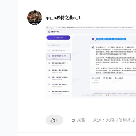
言，通常是通过深度学习和自
mer架构）实现的
。它们在
qq_o独特之蕞o_1
个领域都有广泛的应用，
译、摘要、问答和对话系
预训练语言模型参数级达
级别，称为大模型
。
例如，GPT-3拥有
1750
采集
来源：
大模型使用常见
0
大模型应用 BERT VS G
BERT（Bidirectional Enco