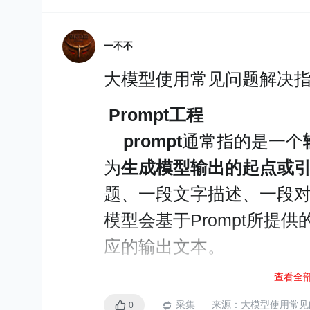
应用示例：
GPT可以应用于任何需
一不不
1、文本生成：生成新闻
大模型使用常见问题解决
2、机器翻译：将一种语
言。
Prompt工程
3、摘要生成：从一篇长
prompt
通常指的是一个
为
生成模型输出的起点或
根据前文预测下文
题、一段文字描述、一段
模型会基于Prompt所提
应的输出文本。
查看全
大模型特点
技巧
-穿越火线CEO
采集
来源：
大模型使用常见
0