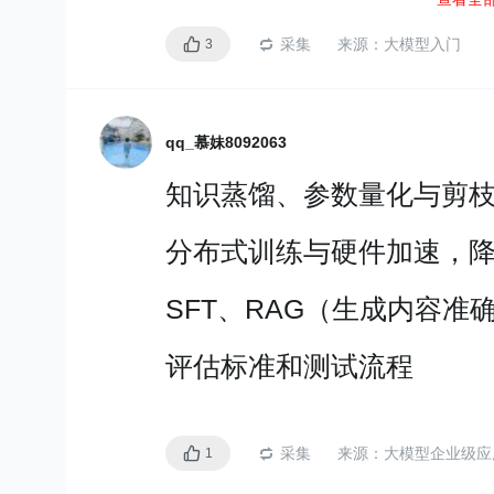
能的主要方法之一，LM
旨
建模
，以
预测
未来（或缺失）
采集
来源：
大模型入门
3
发展阶段：
统计语言模型-->神经语言
qq_慕妹8092063
大模型
知识蒸馏、参数量化与剪
分布式训练与硬件加速，
统计语言模型（Statistical 
SFT、RAG（生成内容准
于
统计学习方法开发
，例
个词
。例子：n-gram模型
评估标准和测试流程
现的概率只依赖于它前面的n
特点：
采集
来源：
大模型企业级应
1
使用固定窗口大小的词