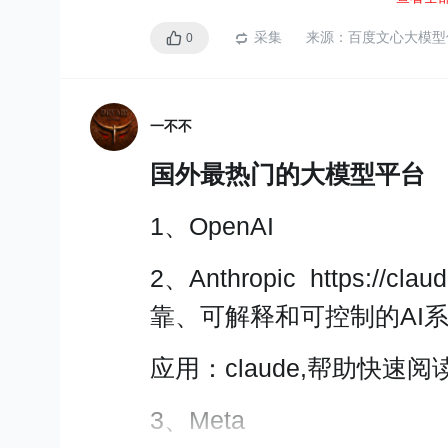
支持图生文
支持读取文档
采集
来源：
百度文心大模型
0
支持生成图表
商业信息查询
一不不
生成思维导图
国外最热门的大模型平台
各个平台的优势推荐
1、OpenAI
3.5版本免费，4.0版
2、Anthropic https://c
靠、可解释和可控制的AI
推荐使用：
应用：claude,帮助快速
1、文心一言
2、Prompt模板
3、Meta