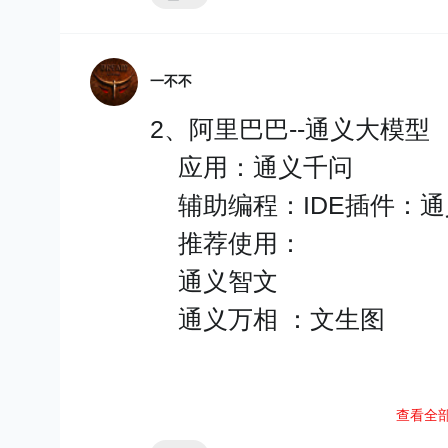
1、角色扮演 Cosplay
1、参数数量庞大：大模型
2、给出示例 Few-shot
亿及以上的参数），这些
一不不
3、
思维链
Chain-of
到的权重和偏置。
2、阿里巴巴--通义大模型
在提示词中插入一系列的
2、数据需求巨大：为训
应用：通义千问
复杂的任务进行拆解，从
化的数据。数据的多样性
辅助编程：IDE插件：通
4、外部工具 External To
见过的情况。
推荐使用：
5、输出提示 Output Ind
3、计算资源密集：训练
通义智文
源，这通常依赖于高性能的G
通义万相 ：文生图
4、泛化能力强：由于模
问题
有更好的学习能力和泛化
1、大模型经常freestyl
5、迁移学习效果佳：大
查看全
3、科大讯飞
场景，回答稳定，不乱说