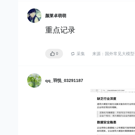
神经语言模型
（Neural L
颜莱卓萌萌
用
神经网络来预测词序列
重点记录
特点：
可以考虑更长的上下文或
采集
来源：
国外常见大模型
0
循环神经网络（RUN）
能过处理变长的序列数据
qq_羽悦_03291187
分布式表示
：在神经语
码为一个实数值向量，这
mbeddingds）。词嵌
语法关系。