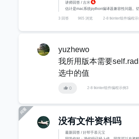
讲师回答 /
吉米
估计是mac系统python编译器兼容性问题。切换py
3 回答
965 浏览
2-8 tkinter组件编程
yuzhewo
我所用版本需要self.radio
选中的值
0
2-8 tkinter组件编程示例3
没有文件资料吗
最新回答 /
好帮手慕元宝
同学你好：源代码已经上传，同学可以在资