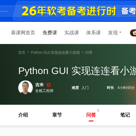
慕课网首页
免费课
实战课
体系课
发现
首页
Python GUI 实现连连看小游戏
问答
Python GUI 实现连连看小
吉米
难度
入门
时长
4小时45分
全栈工程师
9
介绍
章节
问答
笔记