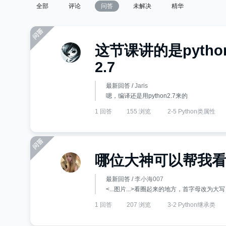
全部
评论
问答
未解决
精华
这节课讲的是pytho
2.7
最新回答 /
Jaris
嗯，编译还是用python2.7来的
1 回答
155 浏览
2-5 Python类属性
哪位大神可以帮我
最新回答 /
李小海007
<...图片...>看圈起来的地方，首字母改为大写
1 回答
207 浏览
3-2 Python继承类