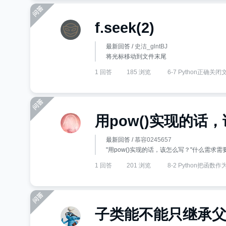
f.seek(2)
最新回答 /
史洁_glntBJ
将光标移动到文件末尾
1 回答
185 浏览
6-7 Python正确关闭
用pow()实现的话
最新回答 /
慕容0245657
"用pow()实现的话，该怎么写？"什么需求需要
1 回答
201 浏览
8-2 Python把函数
子类能不能只继承