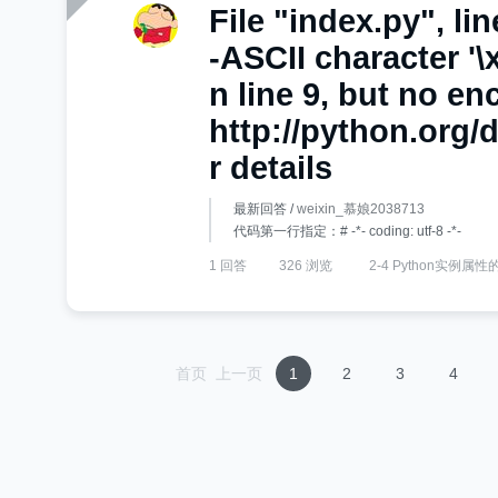
File "index.py", li
-ASCII character '\x
n line 9, but no e
http://python.org/
r details
最新回答 /
weixin_慕娘2038713
代码第一行指定：# -*- coding: utf-8 -*-
1 回答
326 浏览
2-4 Python实例属
首页
上一页
1
2
3
4