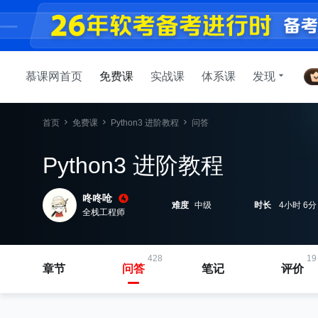
慕课网首页
免费课
实战课
体系课
发现
首页
免费课
Python3 进阶教程
问答
Python3 进阶教程
咚咚呛
难度
中级
时长
4小时 6分
全栈工程师
428
19
章节
问答
笔记
评价