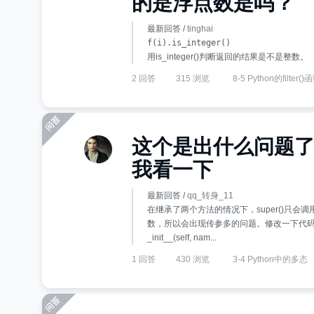
的是浮点数是吗？
最新回答 /
tinghai
f(i).is_integer()
用is_integer()判断返回的结果是不是整数。
2 回答
315 浏览
8-5 Python的filter()
这个是出什么问题
我看一下
最新回答 /
qq_转身_11
在继承了两个方法的情况下，super()只会调
数，所以会出现传参多的问题。修改一下代码，例如：# Ent
_init__(self, nam...
1 回答
430 浏览
3-4 Python中的多态