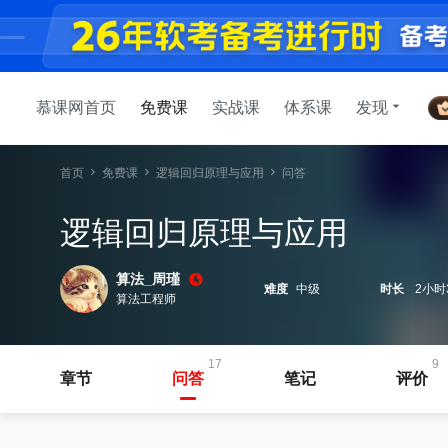
慕课网首页
免费课
实战课
体系课
发现
首页
免费课
逻辑回归原理与应用
问答
逻辑回归原理与应用
算法_周瑾
难度
中级
时长
2小时
算法工程师
17
9
章节
问答
笔记
评价