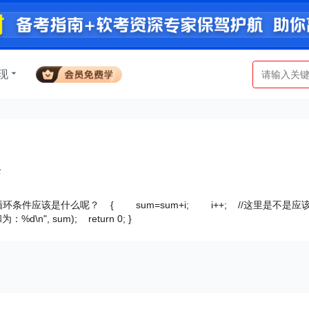
现
案
e(i<=100) //循环条件应该是什么呢？ { sum=sum+i; i++; //这里是不是应
n", sum); return 0; }