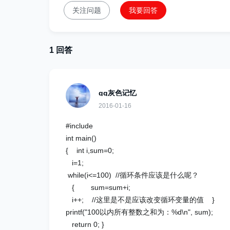
关注问题
我要回答
1 回答
qq灰色记忆
2016-01-16
#include
int main()
{ int i,sum=0;
i=1;
while(i<=100) //循环条件应该是什么呢？
{ sum=sum+i;
i++; //这里是不是应该改变循环变量的值 }
printf("100以内所有整数之和为：%d\n", sum);
return 0; }