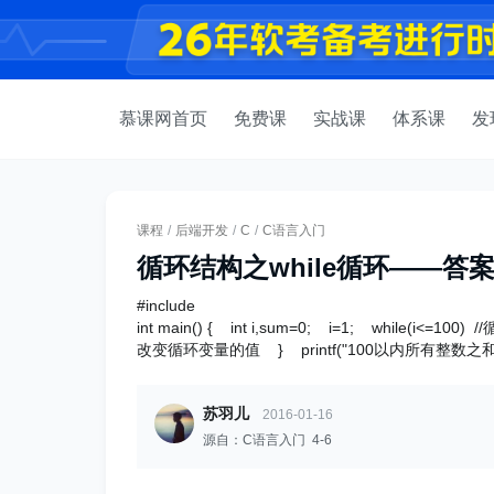
慕课网首页
免费课
实战课
体系课
发
课程
/
后端开发
/
C
/
C语言入门
循环结构之while循环——答
#include
int main() { int i,sum=0; i=1; whil
改变循环变量的值 } printf("100以内所有整数之和为：%d\
苏羽儿
2016-01-16
源自：C语言入门 4-6