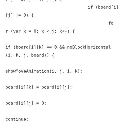
				if (board[i]
[j] != 0) {

					fo
r (var k = 0; k < j; k++) {

if (board[i][k] == 0 && noBlockHorizontal
(i, k, j, board)) {

showMoveAnimation(i, j, i, k);

board[i][k] = board[i][j];

board[i][j] = 0;

continue;
