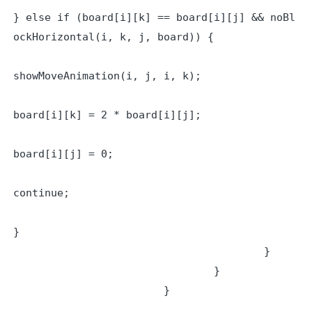
} else if (board[i][k] == board[i][j] && noBl
ockHorizontal(i, k, j, board)) {

showMoveAnimation(i, j, i, k);

board[i][k] = 2 * board[i][j];

board[i][j] = 0;

continue;

}

					}

				}

			}
