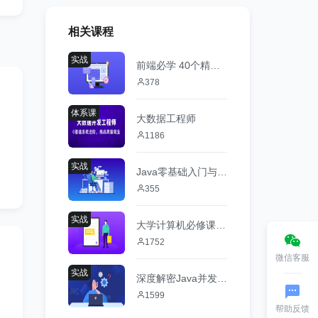
相关课程
实战
前端必学 40个精选案例实战 从零吃透HTML5+CSS3+JS
378
体系课
大数据工程师
1186
实战
Java零基础入门与实战
355
实战
大学计算机必修课新讲--编译原理+操作系统+图形学
1752
微信客服
实战
深度解密Java并发工具，精通JUC，成为并发多面手
1599
帮助反馈