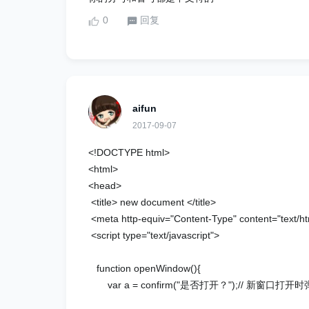
0
回复
aifun
2017-09-07
<!DOCTYPE html>
<html>
<head>
<title> new document </title>
<meta http-equiv="Content-Type" content="text/ht
<script type="text/javascript">
function openWindow(){
var a = confirm("是否打开？");// 新窗口