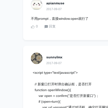
apianmuse
2017-09-07
不用prompt，直接window.open就行了
0
回复
sunnylmx
2017-09-07
<script type="text/javascript">
// 新窗口打开时弹出确认框，是否打开
function openWindow(){
var open = confirm("是否打开新窗口")；
if (open=turn){
var url =prompt("通过对话框，确定打开网址","htt