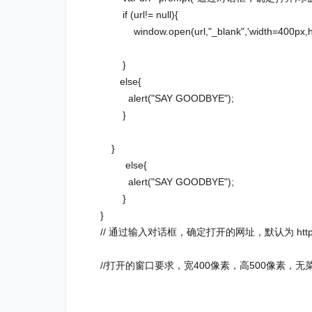
if (url!= null){
window.open(url,"_blank",'width=400px,heig
}
else{
alert("SAY GOODBYE");
}
}
else{
alert("SAY GOODBYE");
}
}
// 通过输入对话框，确定打开的网址，默认为 http：//w
//打开的窗口要求，宽400像素，高500像素，