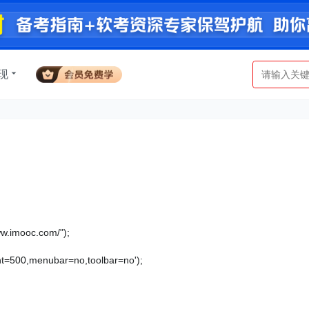
现
mooc.com/");
500,menubar=no,toolbar=no');