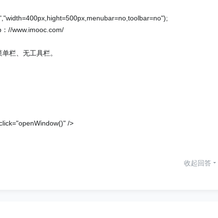
"width=400px,hight=500px,menubar=no,toolbar=no");
www.imooc.com/
无菜单栏、无工具栏。
ck="openWindow()" />
收起回答