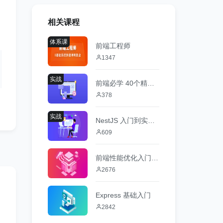
相关课程
体系课
前端工程师
1347
实战
前端必学 40个精选案例实战 从零吃透HTML5+CSS3+JS
378
实战
NestJS 入门到实战 前端必学服务端新趋势
609
前端性能优化入门与案例实战
2676
Express 基础入门
2842