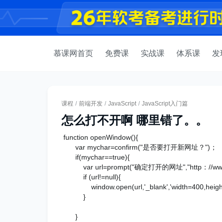
慕课网首页
免费课
实战课
体系课
发
课程
/
前端开发
/
JavaScript
/
JavaScript入门篇
怎么打不开啊 哪里错了。。
function openWindow(){
var mychar=confirm("是否要打开新网址？")；
if(mychar==true){
var url=prompt("确定打开的网址","http：//www.i
if (url!=null){
window.open(url,'_blank','width=400,height=
}
}