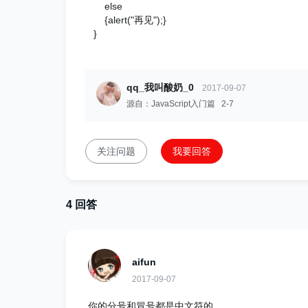
else
{alert("再见");}
}
qq_我叫酸奶_0
2017-09-07
源自：JavaScript入门篇 2-7
关注问题
我要回答
4 回答
aifun
2017-09-07
你的分号和冒号都是中文符的