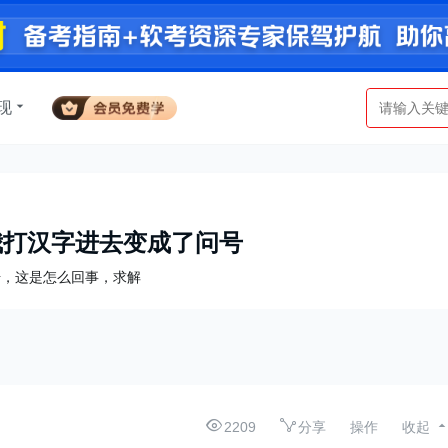
现
候，我打汉字进去变成了问号
了问号，这是怎么回事，求解
2209
分享
操作
收起