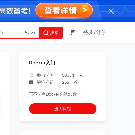
登录
/
注册
搜索
Python
AI智能体
Docker入门
参与学习 98054 人
解答问题 255 个
再不学点Docker你就out啦！
进入课程