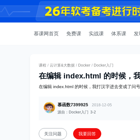
慕课网首页
免费课
实战课
体系课
发
课程
/
云计算&大数据
/
Docker
/
Docker入门
在编辑 index.html 的时
在编辑 index.html 的时候，我打汉字进去变成
慕函数7399925
2018-12-05
源自：Docker入门 3-2
关注问题
我要回答