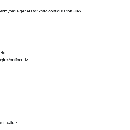
atis-generator.xml</configurationFile>
Id>
</artifactId>
factId>