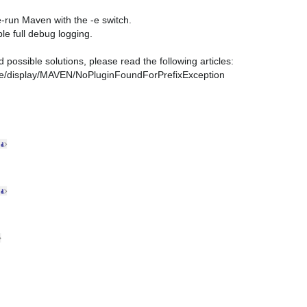
e-run Maven with the -e switch.
e full debug logging.
ossible solutions, please read the following articles:
nce/display/MAVEN/NoPluginFoundForPrefixException