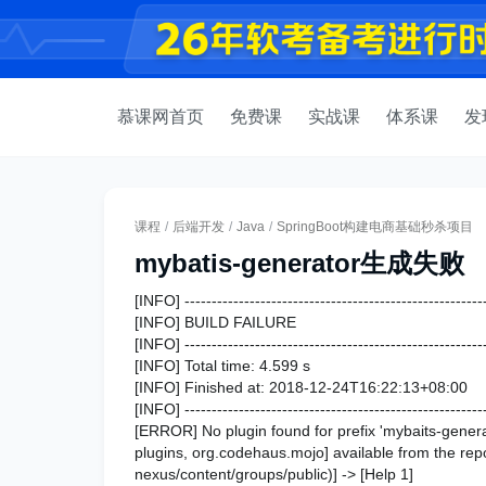
慕课网首页
免费课
实战课
体系课
发
课程
/
后端开发
/
Java
/
SpringBoot构建电商基础秒杀项目
mybatis-generator生成失败
[INFO] --------------------------------------------------------
[INFO] BUILD FAILURE
[INFO] --------------------------------------------------------
[INFO] Total time: 4.599 s
[INFO] Finished at: 2018-12-24T16:22:13+08:00
[INFO] --------------------------------------------------------
[ERROR] No plugin found for prefix 'mybaits-genera
plugins, org.codehaus.mojo] available from the repo
nexus/content/groups/public)] -> [Help 1]