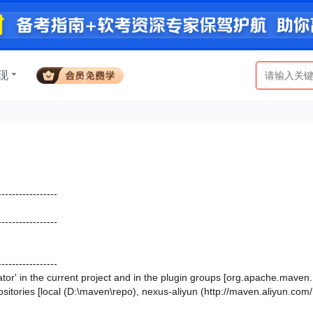
现
----------------
----------------
----------------
tor' in the current project and in the plugin groups [org.apache.maven.
sitories [local (D:\maven\repo), nexus-aliyun (http://maven.aliyun.com/