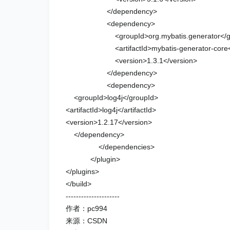
</dependency>
<dependency>
<groupId>org.mybatis.generator</gr
<artifactId>mybatis-generator-core</ar
<version>1.3.1</version>
</dependency>
<dependency>
<groupId>log4j</groupId>
<artifactId>log4j</artifactId>
<version>1.2.17</version>
</dependency>
</dependencies>
</plugin>
</plugins>
</build>
---------------------
作者：pc994
来源：CSDN