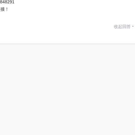
79848291
链接！
收起回答
系我们
讲师招募
帮助中心
意见反馈
代码托管
03892号-11
京公网安备11010802030151号