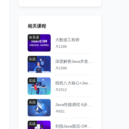
相关课程
体系课
大数据工程师
1186
实战
深度解密Java并发工具，精通JUC，成为并发多面手
1599
实战
线程八大核心+Java并发原理及企业级并发解决方案
2512
实战
Java性能调优 6步实现项目性能升级
651
实战
剑指Java面试-Offer直通车 百度资深面试官授课