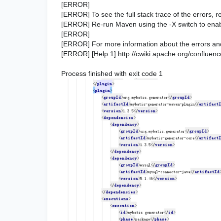
[ERROR]
[ERROR] To see the full stack trace of the errors, r
[ERROR] Re-run Maven using the -X switch to enabl
[ERROR]
[ERROR] For more information about the errors and p
[ERROR] [Help 1] http://cwiki.apache.org/conflue
Process finished with exit code 1