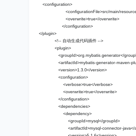
<configuration>
<configurationFile>src/main/resources/myb
<overwrite>true</overwrite>
</configuration>
</plugin>
<!-- 自动生成代码插件 -->
<plugin>
<groupId>org.mybatis.generator</group
<artifactId>mybatis-generator-maven-plugin
<version>1.3.0</version>
<configuration>
<verbose>true</verbose>
<overwrite>true</overwrite>
</configuration>
<dependencies>
<dependency>
<groupId>mysql</groupId>
<artifactId>mysql-connector-java</arti
<version>5.1.6</version>