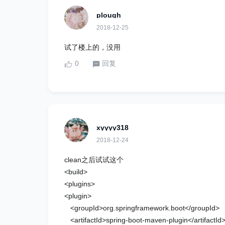
plough
2018-12-25
试了楼上的，没用
0
回复
xyyyy318
2018-12-24
clean之后试试这个
<build>
<plugins>
<plugin>
<groupId>org.springframework.boot</groupId>
<artifactId>spring-boot-maven-plugin</artifactId