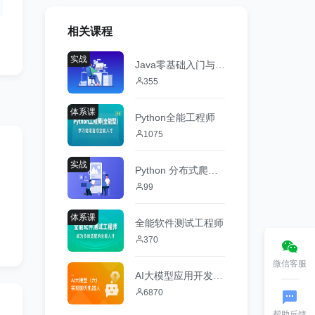
相关课程
实战
Java零基础入门与实战
355
体系课
Python全能工程师
1075
实战
Python 分布式爬虫与 JS 逆向进阶实战
99
体系课
全能软件测试工程师
370
微信客服
AI大模型应用开发（六）基于Python实现聊天机器人
6870
帮助反馈