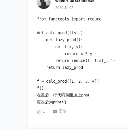
weixin_慕斯3464934
2020-11-03
from functools import reduce
def calc_prod(list_):
def lazy_prod():
def f(x, y):
return x * y
return reduce(f, list_, 1)
return lazy_prod
f = calc_prod([1, 2, 3, 4])
f()
在最后一行代码前面加上print
更改后为print f()
1
回复