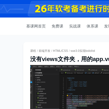
慕课网首页
免费课
实战课
体系课
发
课程
/
前端开发
/
HTML/CSS
/
vue3.0实现todolist
没有views文件夹，用的app.