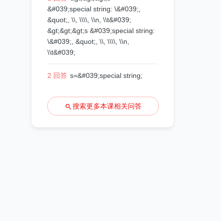
&#039;special string: \&#039;,
&quot;, \\, \\\\, \\n, \\t&#039;
&gt;&gt;&gt;s &#039;special string:
\&#039;, &quot;, \\, \\\\, \\n,
\\t&#039;
2 回答
s=&#039;special string;
搜索更多本课相关问答