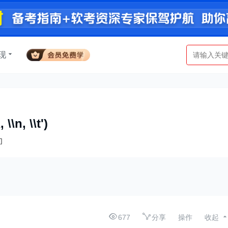
现
 \\n, \\t')
们
677
分享
操作
收起