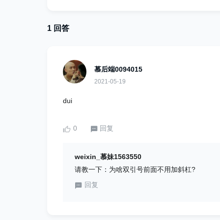
1 回答
慕后端0094015
2021-05-19
dui
0
回复
weixin_慕妹1563550
请教一下：为啥双引号前面不用加斜杠?
回复