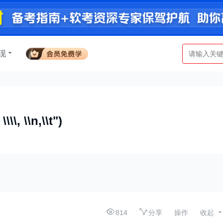
现
\\\, \\n,\\t")
814
分享
操作
收起