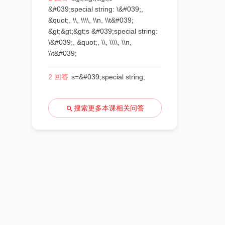
&#039;special string: \&#039;,
&quot;, \\, \\\\, \\n, \\t&#039;
&gt;&gt;&gt;s &#039;special string:
\&#039;, &quot;, \\, \\\\, \\n,
\\t&#039;
2 回答
s=&#039;special string;
搜索更多本课相关问答