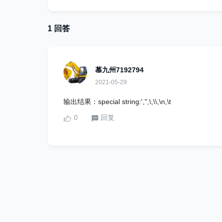
1 回答
慕九州7192794
2021-05-29
输出结果：special string:',",\,\\,\n,\t
0
回复