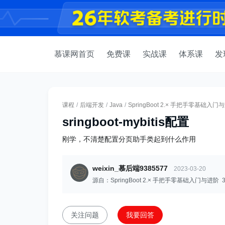
慕课网首页
免费课
实战课
体系课
发
课程
/
后端开发
/
Java
/
SpringBoot 2.× 手把手零基础入门
sringboot-mybitis配置
刚学，不清楚配置分页助手类起到什么作用
weixin_慕后端9385577
2023-03-20
源自：SpringBoot 2.× 手把手零基础入门与进阶 3
关注问题
我要回答