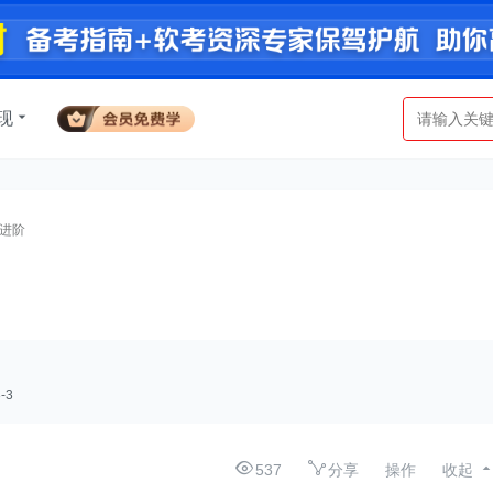
现
与进阶
-3
537
分享
操作
收起