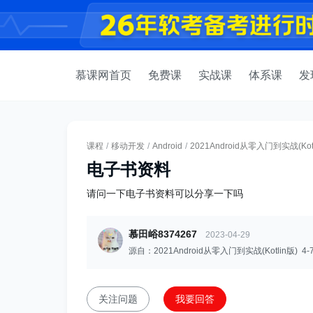
慕课网首页
免费课
实战课
体系课
发
课程
/
移动开发
/
Android
/
2021Android从零入门到实战(Kotl
电子书资料
请问一下电子书资料可以分享一下吗
慕田峪8374267
2023-04-29
源自：2021Android从零入门到实战(Kotlin版) 4-
关注问题
我要回答