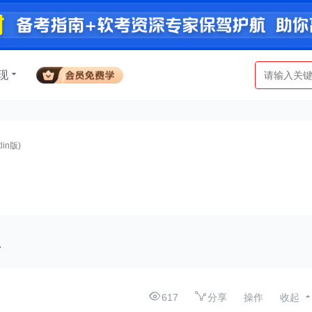
现
in版)
7
617
分享
操作
收起