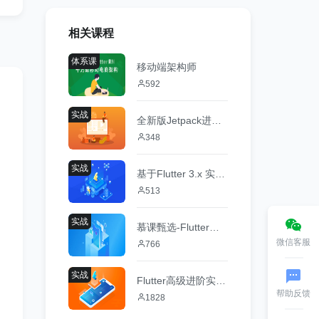
相关课程
体系课
移动端架构师
592
实战
全新版Jetpack进阶提升，系统性落地短视频App
348
实战
基于Flutter 3.x 实战跨平台仿抖音App混合开发
513
实战
慕课甄选-Flutter零基础极速入门到进阶实战
微信客服
766
实战
Flutter高级进阶实战-仿哔哩哔哩-掌握Flutter高阶技能
帮助反馈
1828