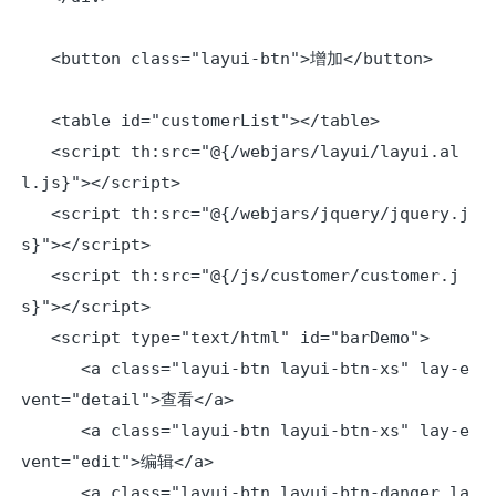
   <button class="layui-btn">增加</button>

   <table id="customerList"></table>

   <script th:src="@{/webjars/layui/layui.al
l.js}"></script>

   <script th:src="@{/webjars/jquery/jquery.j
s}"></script>

   <script th:src="@{/js/customer/customer.j
s}"></script>

   <script type="text/html" id="barDemo">

      <a class="layui-btn layui-btn-xs" lay-e
vent="detail">查看</a>

      <a class="layui-btn layui-btn-xs" lay-e
vent="edit">编辑</a>

      <a class="layui-btn layui-btn-danger la