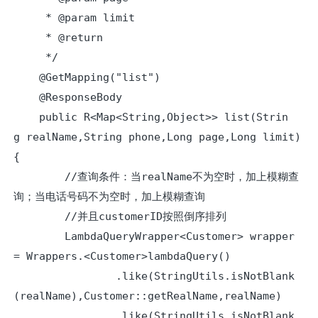
     * @param limit

     * @return

     */

    @GetMapping("list")

    @ResponseBody

    public R<Map<String,Object>> list(Strin
g realName,String phone,Long page,Long limit)
{

        //查询条件：当realName不为空时，加上模糊查
询；当电话号码不为空时，加上模糊查询

        //并且customerID按照倒序排列

        LambdaQueryWrapper<Customer> wrapper
= Wrappers.<Customer>lambdaQuery()

                .like(StringUtils.isNotBlank
(realName),Customer::getRealName,realName)

                .like(StringUtils.isNotBlank