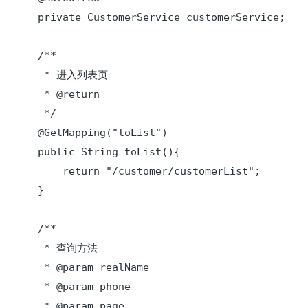
    private CustomerService customerService;

    /**

     * 进入列表页

     * @return

     */

    @GetMapping("toList")

    public String toList(){

        return "/customer/customerList";

    }

    /**

     * 查询方法

     * @param realName

     * @param phone

     * @param page
