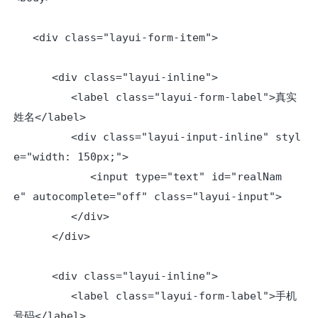
   <div class="layui-form-item">

      <div class="layui-inline">

         <label class="layui-form-label">真实
姓名</label>

         <div class="layui-input-inline" styl
e="width: 150px;">

            <input type="text" id="realNam
e" autocomplete="off" class="layui-input">

         </div>

      </div>

      <div class="layui-inline">

         <label class="layui-form-label">手机
号码</label>
