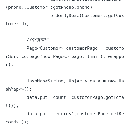
(phone),Customer::getPhone,phone)

                .orderByDesc(Customer::getCus
tomerId);

        //分页查询

        Page<Customer> customerPage = custome
rService.page(new Page<>(page, limit), wrappe
r);

        HashMap<String, Object> data = new Ha
shMap<>();

        data.put("count",customerPage.getTota
l());

        data.put("records",customerPage.getRe
cords());
