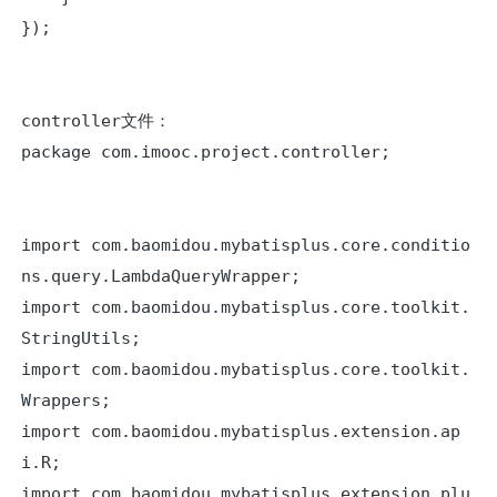
});

controller文件：

package com.imooc.project.controller;

import com.baomidou.mybatisplus.core.conditio
ns.query.LambdaQueryWrapper;

import com.baomidou.mybatisplus.core.toolkit.
StringUtils;

import com.baomidou.mybatisplus.core.toolkit.
Wrappers;

import com.baomidou.mybatisplus.extension.ap
i.R;

import com.baomidou.mybatisplus.extension.plu